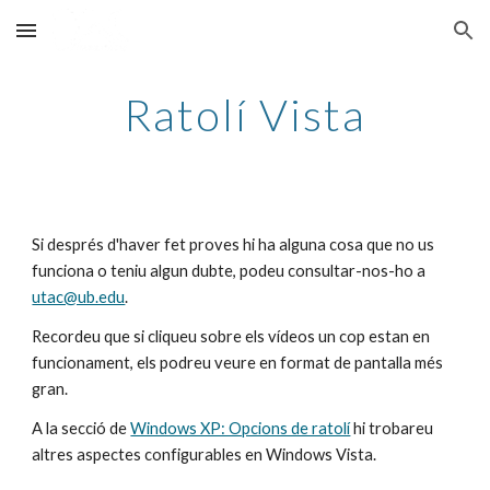
Skip to main content
Skip to navigation
Ratolí Vista
Si després d'haver fet proves hi ha alguna cosa que no us 
funciona o teniu algun dubte, podeu consultar-nos-ho a 
utac@ub.edu
.
Recordeu que si cliqueu sobre els vídeos un cop estan en 
funcionament, els podreu veure en format de pantalla més 
gran.
A la secció de 
Windows XP: Opcions de ratolí
 hi trobareu 
altres aspectes configurables en Windows Vista.