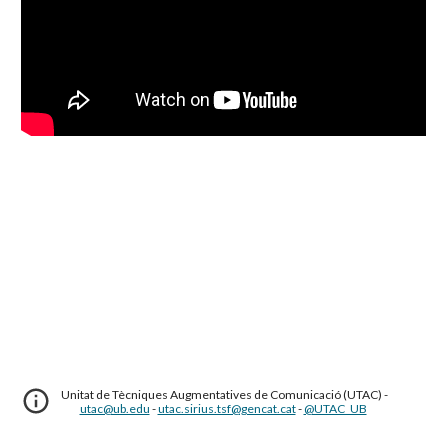
Unitat de Tècniques Augmentatives de Comunicació (UTAC) -
utac@ub.edu
-
utac.sirius.tsf@gencat.cat
-
@UTAC_UB